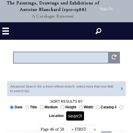
The Paintings, Drawings and Exhibitions of
Antoine Blanchard (1910-1988)
Sign-In
A Catalogue Raisonné
Search
Advanced Search (for a more refined search, select more than one field
to search by):
SORT RESULTS BY
Date
Title
Medium
Height
Width
Catalog #
Location
Page 46 of 58
« FIRST
«