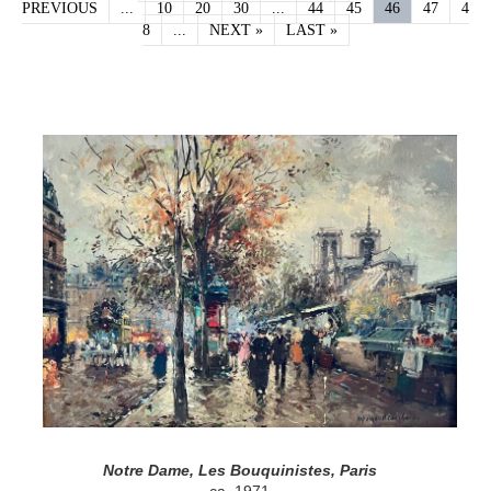
PREVIOUS
...
10
20
30
...
44
45
46
47
4
8
...
NEXT »
LAST »
Notre Dame, Les Bouquinistes, Paris