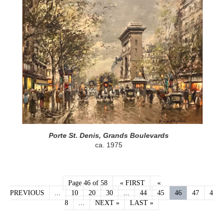
Porte St. Denis, Grands Boulevards
ca. 1975
Page 46 of 58
« FIRST
«
PREVIOUS
...
10
20
30
...
44
45
46
47
4
8
...
NEXT »
LAST »